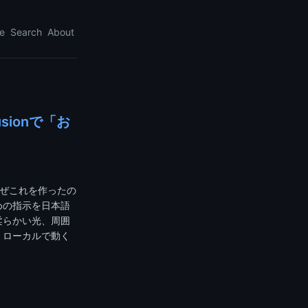
e
Search
About
fusionで「お
、なぜこれを作ったの
めの指示を日本語
柔らかい光、周囲
は、ローカルで動く