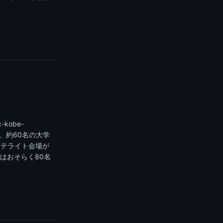
-kobe-
には、約60名の大学
サテライト会場が
はおそらく80名