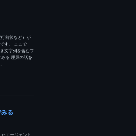
の実行前後など）が
です。 ここで
き文字列を含むフ
てみる 理屈の話を
…
でみる
化したエージェント