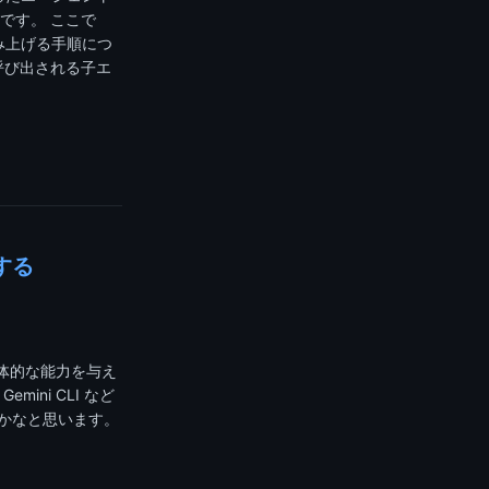
です。 ここで
組み上げる手順につ
ら呼び出される子エ
する
ントに具体的な能力を与え
ni CLI など
通かなと思います。