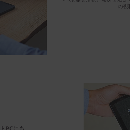
の視
トPCにも