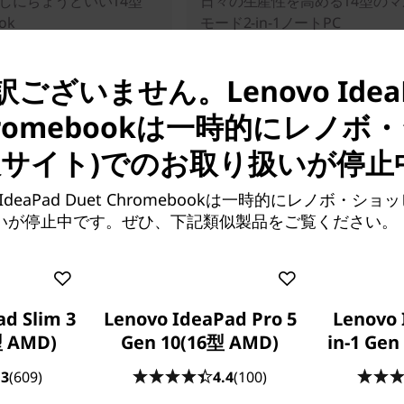
しにちょうどいい14型
日々の生産性を高める14型のマ
ok
モード2-in-1ノートPC
カートに入れられました
直近
200+
個カートに入れられまし
ございません。Lenovo Idea
Chromebookは一時的にレノ
販サイト)でのお取り扱いが停止
 IdeaPad Duet Chromebookは一時的にレノボ・シ
扱いが停止中です。ぜひ、下記類似製品をご覧ください。
販売価格:
00
¥149,800
d Slim 3
Lenovo IdeaPad Pro 5
Lenovo 
型 AMD)
Gen 10(16型 AMD)
in-1 Gen
.3
(609)
4.4
(100)