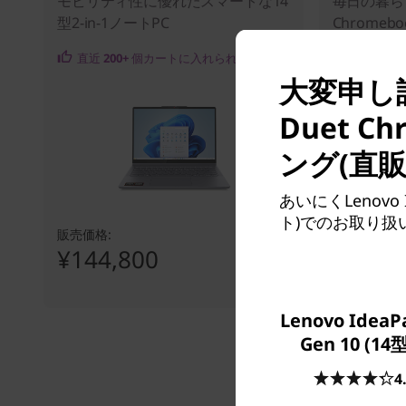
モビリティ性に優れたスマートな14
毎日の暮ら
型2-in-1ノートPC
Chromebo
直近
200+
個カートに入れられました
直近
87
個
大変申し訳
Duet 
ング(直
あいにくLenovo
ト)でのお取り
販売価格:
販売価格:
¥144,800
¥89,8
Lenovo IdeaPa
Gen 10 (14
4