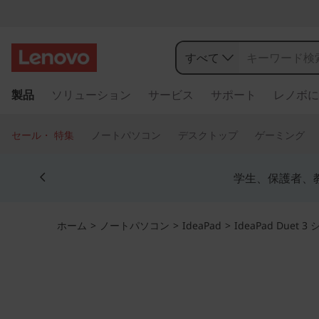
L
e
すべて
n
メ
製品
ソリューション
サービス
サポート
レノボに
イ
o
ン
コ
v
セール・ 特集
ノートパソコン
デスクトップ
ゲーミング
ン
o
テ
Currently displaying item 4 of 5
ン
学生、保護者、
I
ツ
に
d
ス
ホーム
>
ノートパソコン
>
IdeaPad
>
IdeaPad Duet 
キ
e
ッ
プ
a
す
る