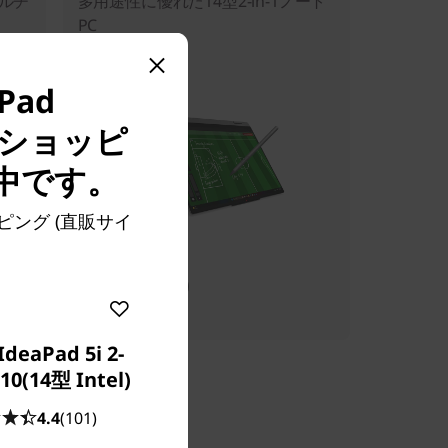
ルチ
多用途性に優れた14型2-in-1ノート
PC
た
Pad
ボ・ショッピ
中です。
ョッピング (直販サイ
販売価格:
¥168,700
IdeaPad 5i 2-
 10(14型 Intel)
4.4
(101)