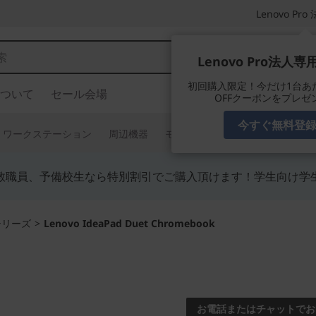
Lenovo P
Lenovo Pro法人
初回購入限定！今だけ1台あたり
ついて
セール会場
OFFクーポンをプレゼ
今すぐ無料登
ワークステーション
周辺機器
モニター
タブレット
ソフ
教職員、予備校生なら特別割引でご購入頂けます！学生向け学
3 シリーズ
>
Lenovo IdeaPad Duet Chromebook
コンパクト2 in 1
Lenovo 
お電話またはチャットでお