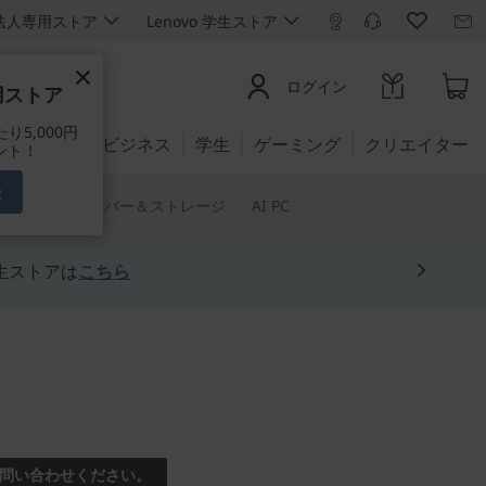
ro 法人専用ストア
Lenovo 学生ストア
×
ログイン
専用ストア
5,000円
ビジネス
学生
ゲーミング
クリエイター
ント！
録
トウェア
サーバー＆ストレージ
AI PC
生ストアは
こちら
タブレット
IdeaPad
問い合わせください。