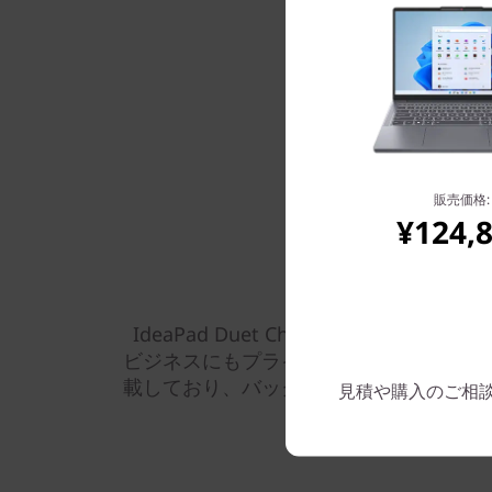
販売価格:
¥124,
すぐに起動して安全
IdeaPad Duet Chromebook 
ビジネスにもプライベートにもつかえま
載しており、バックグラウンドで数週間
見積や購入のご相談は: 
機能が適用され