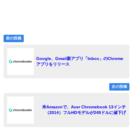
前
投
前の投稿
の
稿
投
稿:
ナ
Google、Gmail新アプリ「Inbox」のChrome
アプリをリリース
ビ
ゲ
ー
次の投稿
シ
ョ
稿
米Amazonで、Acer Chromebook 13インチ
（2014）フルHDモデルが249ドルに値下げ
ン