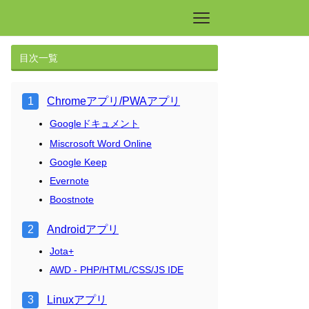
目次一覧
Chromeアプリ/PWAアプリ
Googleドキュメント
Miscrosoft Word Online
Google Keep
Evernote
Boostnote
Androidアプリ
Jota+
AWD - PHP/HTML/CSS/JS IDE
Linuxアプリ