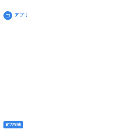
アプリ
カ
テ
ゴ
リ
ー:
前
投
前の投稿