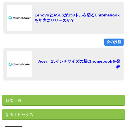
の
稿
投
稿:
ナ
LenovoとASUSが150ドルを切るChromebook
を年内にリリースか？
ビ
ゲ
ー
次の投稿
シ
ョ
稿
Acer、15インチサイズの新Chromebookを発
表
ン
目次一覧
新着トピックス