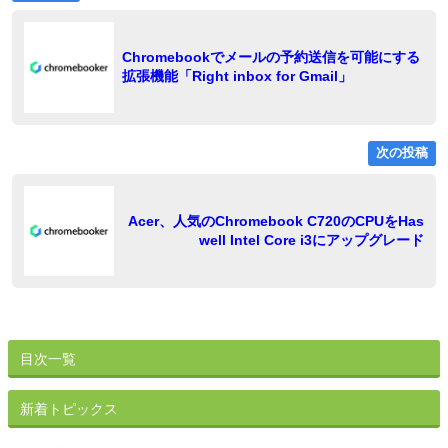
の
稿
投
稿:
ナ
Chromebookでメールの予約送信を可能にする
拡張機能「Right inbox for Gmail」
ビ
ゲ
ー
次の投稿
シ
ョ
稿
Acer、人気のChromebook C720のCPUをHas
well Intel Core i3にアップグレード
ン
目次一覧
新着トピックス