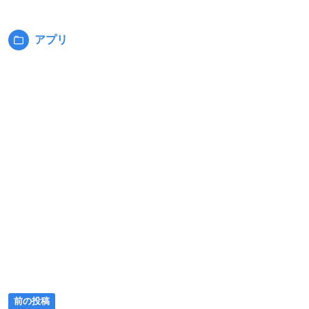
アプリ
カ
テ
ゴ
リ
ー:
前
投
前の投稿