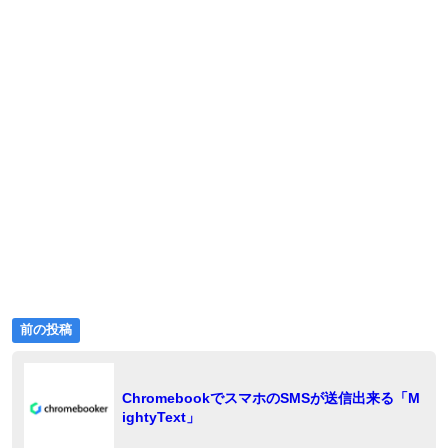
ゴ
リ
ー:
前
投
前の投稿
の
稿
投
稿:
ナ
ChromebookでスマホのSMSが送信出来る「M
ightyText」
ビ