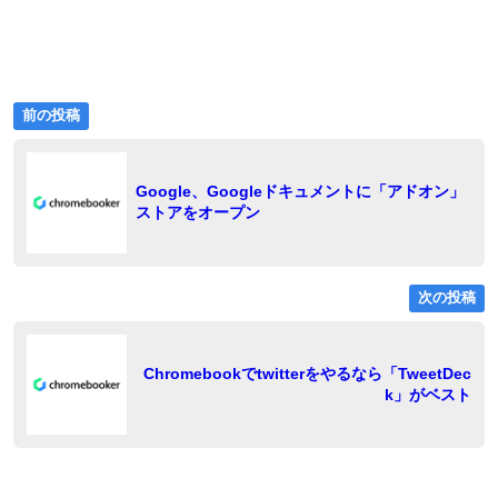
前
投
前の投稿
の
稿
投
稿:
ナ
Google、Googleドキュメントに「アドオン」
ストアをオープン
ビ
ゲ
ー
次の投稿
シ
ョ
稿
Chromebookでtwitterをやるなら「TweetDec
k」がベスト
ン