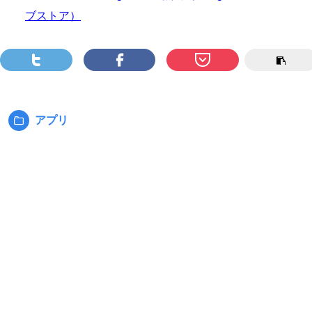
ブストア）
アプリ
カ
テ
ゴ
リ
ー: