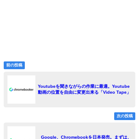
前
投
前の投稿
の
稿
投
稿:
ナ
Youtubeを聞きながらの作業に最適。Youtube
動画の位置を自由に変更出来る「Video Tape」
ビ
ゲ
ー
次の投稿
シ
ョ
稿
Google、Chromebookを日本発売。まずは、