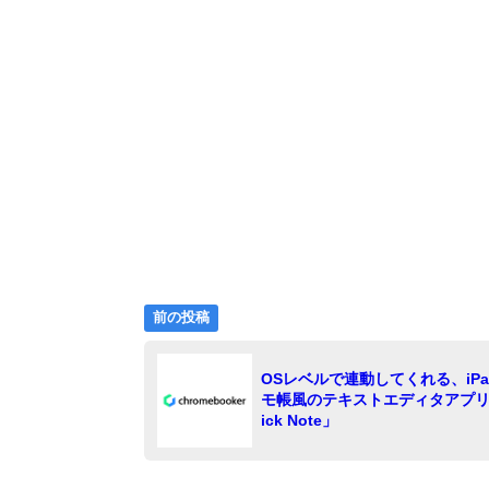
前
投
前の投稿
の
稿
投
OSレベルで連動してくれる、iPa
稿:
ナ
モ帳風のテキストエディタアプリ
ビ
ick Note」
ゲ