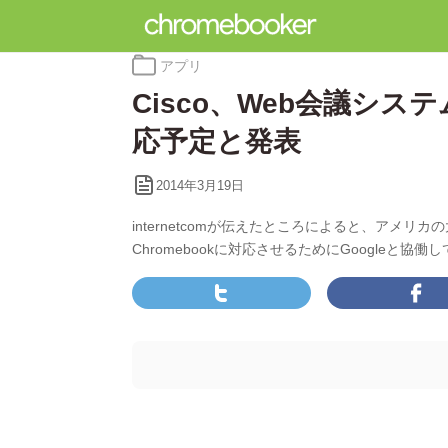
カ
アプリ
テ
Cisco、Web会議システ
ゴ
リ
応予定と発表
ー:
2014年3月19日
internetcomが伝えたところによると、アメリカ
Chromebookに対応させるためにGoogleと協