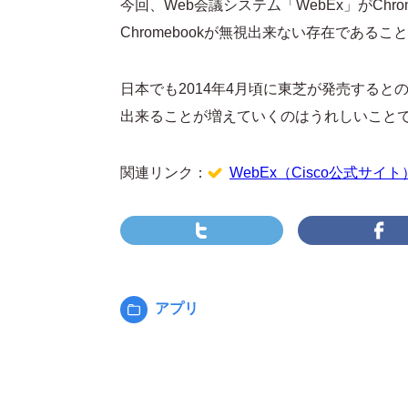
今回、Web会議システム「WebEx」がCh
Chromebookが無視出来ない存在であ
日本でも2014年4月頃に東芝が発売するとの噂が
出来ることが増えていくのはうれしいこと
関連リンク：
WebEx（Cisco公式サイト
アプリ
カ
テ
ゴ
リ
ー: