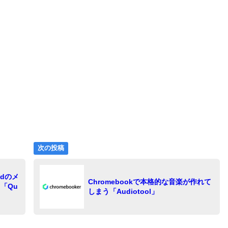
次
次の投稿
の
投
dのメ
稿:
Chromebookで本格的な音楽が作れて
「Qu
しまう「Audiotool」