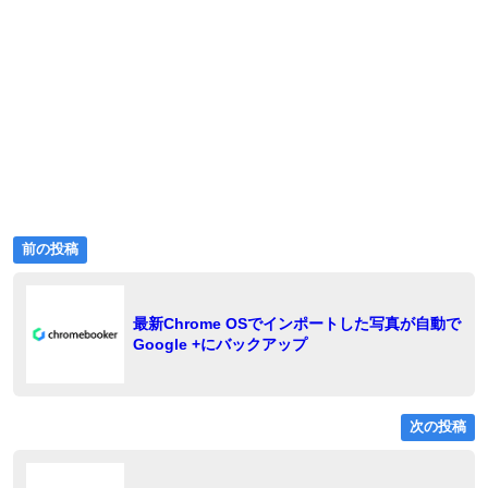
前
投
前の投稿
の
稿
投
稿:
ナ
最新Chrome OSでインポートした写真が自動で
Google +にバックアップ
ビ
ゲ
ー
次の投稿
シ