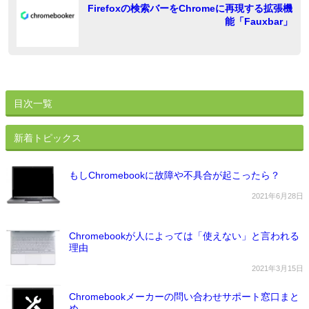
ョ
稿
Firefoxの検索バーをChromeに再現する拡張機
能「Fauxbar」
ン
目次一覧
新着トピックス
もしChromebookに故障や不具合が起こったら？
2021年6月28日
Chromebookが人によっては「使えない」と言われる
理由
2021年3月15日
Chromebookメーカーの問い合わせサポート窓口まと
め