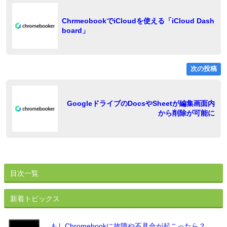
稿
投
稿:
ナ
ChrmeobookでiCloudを使える「iCloud Dash
board」
ビ
ゲ
ー
次の投稿
シ
ョ
稿
GoogleドライブのDocsやSheetが編集画面内
から削除が可能に
ン
目次一覧
新着トピックス
もしChromebookに故障や不具合が起こったら？