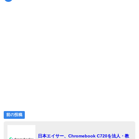
テ
ゴ
リ
ー:
前
投
前の投稿
の
稿
投
稿:
ナ
日本エイサー、Chromebook C720を法人・教