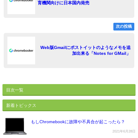
育機関向けに日本国内発売
ビ
ゲ
ー
次の投稿
シ
ョ
稿
Web版Gmailにポストイットのようなメモを追
加出来る「Notes for GMail」
ン
目次一覧
新着トピックス
もしChromebookに故障や不具合が起こったら？
2021年6月28日