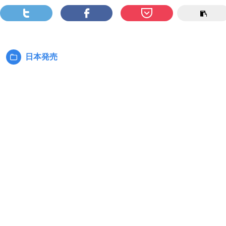
日本発売
カ
テ
ゴ
リ
ー: