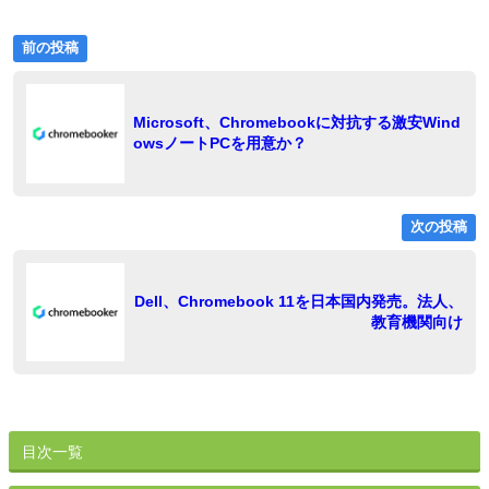
前
投
前の投稿
の
稿
投
稿:
ナ
Microsoft、Chromebookに対抗する激安Wind
owsノートPCを用意か？
ビ
ゲ
ー
次の投稿
シ
ョ
稿
Dell、Chromebook 11を日本国内発売。法人、
教育機関向け
ン
目次一覧