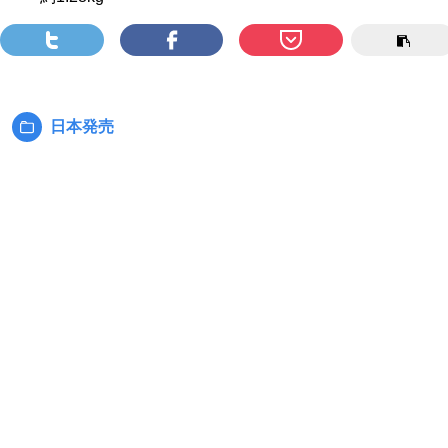
日本発売
カ
テ
ゴ
リ
ー: