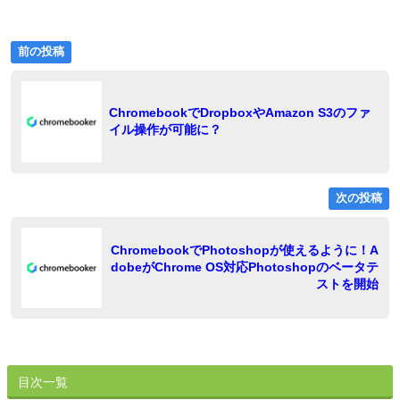
前
投
前の投稿
の
稿
投
稿:
ナ
ChromebookでDropboxやAmazon S3のファ
イル操作が可能に？
ビ
ゲ
ー
次の投稿
シ
ョ
ChromebookでPhotoshopが使えるように！A
稿
dobeがChrome OS対応Photoshopのベータテ
ン
ストを開始
目次一覧