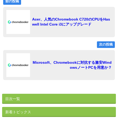
前
投
前の投稿
の
稿
投
稿:
ナ
Acer、人気のChromebook C720のCPUをHas
well Intel Core i3にアップグレード
ビ
ゲ
ー
次の投稿
シ
ョ
稿
Microsoft、Chromebookに対抗する激安Wind
owsノートPCを用意か？
ン
目次一覧
新着トピックス