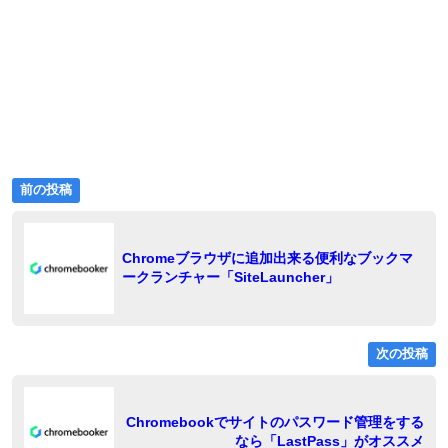
前
投
前の投稿
の
稿
投
稿:
ナ
Chromeブラウザに追加出来る便利なブックマ
ークランチャー「SiteLauncher」
ビ
ゲ
ー
次の投稿
シ
ョ
稿
Chromebookでサイトのパスワード管理をする
なら「LastPass」がオススメ