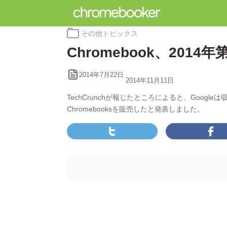
カ
その他トピックス
テ
Chromebook、201
ゴ
リ
ー:
2014年7月22日
2014年11月11日
TechCrunchが報じたところによると、Googl
Chromebooksを販売したと発表しました。