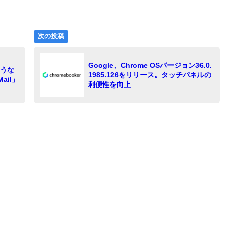
次
次の投稿
の
投
Google、Chrome OSバージョン36.0.
稿:
ような
1985.126をリリース。タッチパネルの
ail」
利便性を向上