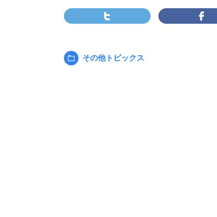
その他トピックス
カ
テ
ゴ
リ
ー: