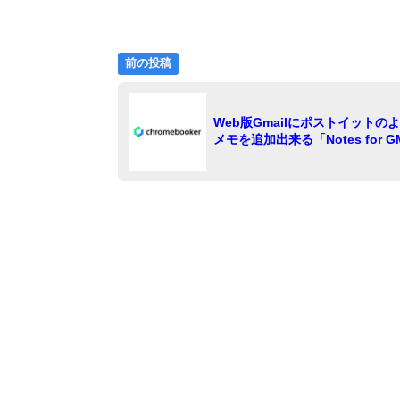
前
投
前の投稿
の
稿
投
稿:
ナ
Web版Gmailにポストイットの
メモを追加出来る「Notes for GM
ビ
ゲ
ー
シ
ョ
ン