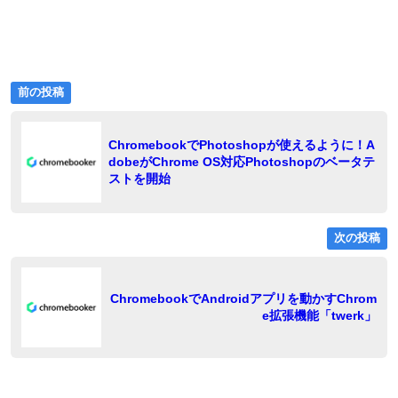
前
投
前の投稿
の
稿
投
ChromebookでPhotoshopが使えるように！A
稿:
ナ
dobeがChrome OS対応Photoshopのベータテ
ビ
ストを開始
ゲ
ー
次の投稿
シ
ョ
稿
ChromebookでAndroidアプリを動かすChrom
e拡張機能「twerk」
ン