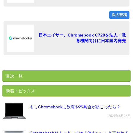
ゲ
ー
次の投稿
シ
ョ
稿
日本エイサー、Chromebook C720を法人・教
育機関向けに日本国内発売
ン
目次一覧
新着トピックス
もしChromebookに故障や不具合が起こったら？
2021年6月28日
Chromebookが人によっては「使えない」と言われる