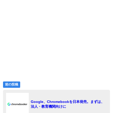
ゴ
リ
ー:
前
投
前の投稿
の
稿
投
稿:
ナ
Google、Chromebookを日本発売。まずは、
法人・教育機関向けに
ビ