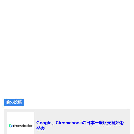
ゴ
リ
ー:
前
投
前の投稿
の
稿
投
稿:
ナ
Google、Chromebookの日本一般販売開始を
発表
ビ