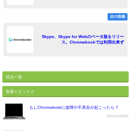
ゲ
ー
次の投稿
シ
ョ
稿
Skype、Skype for Webのベータ版をリリー
ス。Chromebookでは利用出来ず
ン
目次一覧
新着トピックス
もしChromebookに故障や不具合が起こったら？
2021年6月28日