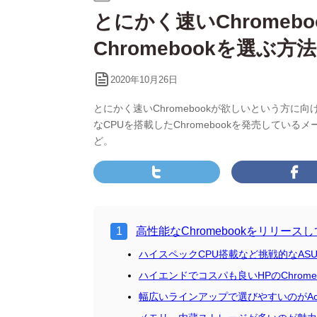
テ
とにかく速いChromeb
ゴ
リ
Chromebookを選ぶ方法
ー:
2020年10月26日
とにかく速いChromebookが欲しいという方に向
なCPUを搭載したChromebookを発売している
ど。
高性能なChromebookをリリー
ハイスペックCPU搭載など挑戦的なASU
ハイエンドでコスパも良いHPのChromeb
幅広いラインアップで選びやすいのがAc