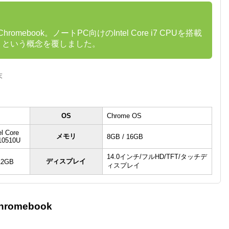
ebook。ノートPC向けのIntel Core i7 CPUを搭載
低い」という概念を覆しました。
末
OS
Chrome OS
el Core
メモリ
8GB / 16GB
 10510U
14.0インチ/フルHD/TFT/タッチデ
ディスプレイ
12GB
ィスプレイ
omebook