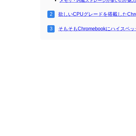
メモリ・内蔵ストレージが多いのが魅力的なGo
欲しいCPUグレードを搭載したChr
そもそもChromebookにハイスペ