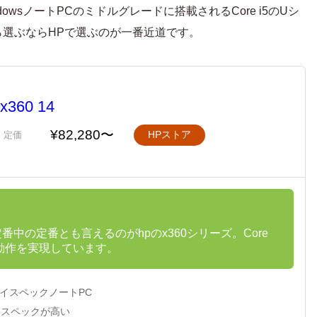
owsノートPCのミドルグレードに搭載されるCore i5のUシ
選ぶならHPで選ぶのが一番近道です。
x360 14
¥82,280〜
定価
HPストア
定番中の定番とも言えるのがhpのx360シリーズ。Core
な動作を実現しています。
ハイスペックノートPC
ススペックが高い