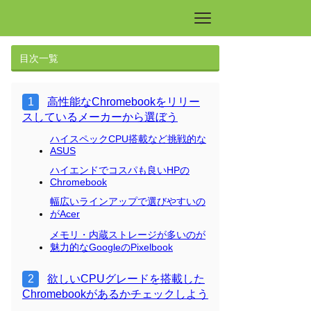
目次一覧
高性能なChromebookをリリー
スしているメーカーから選ぼう
ハイスペックCPU搭載など挑戦的な
ASUS
ハイエンドでコスパも良いHPの
Chromebook
幅広いラインアップで選びやすいの
がAcer
メモリ・内蔵ストレージが多いのが
魅力的なGoogleのPixelbook
欲しいCPUグレードを搭載した
Chromebookがあるかチェックしよう