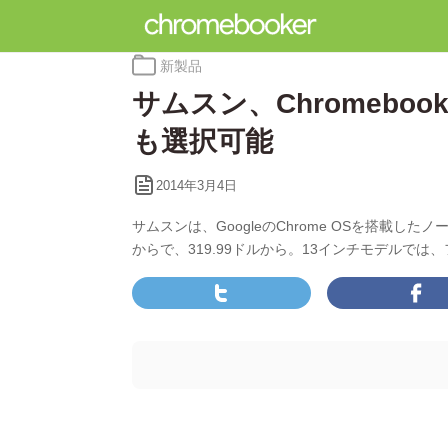
カ
新製品
テ
サムスン、Chromebo
ゴ
リ
も選択可能
ー:
2014年3月4日
サムスンは、GoogleのChrome OSを搭載した
からで、319.99ドルから。13インチモデルで