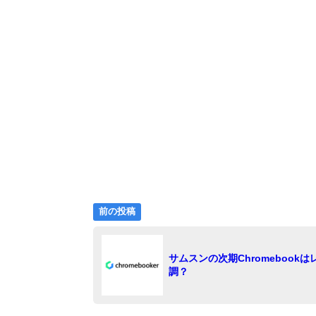
前
投
前の投稿
の
稿
投
稿:
ナ
サムスンの次期Chromebookは
調？
ビ
ゲ