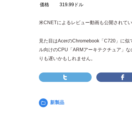
価格
319.99ドル
米CNETによるレビュー動画も公開されて
見た目はAcerのChromebook「C72
ル向けのCPU「ARMアーキテクチュア」なので
りも遅いかもしれません。
新製品
カ
テ
ゴ
リ
ー: