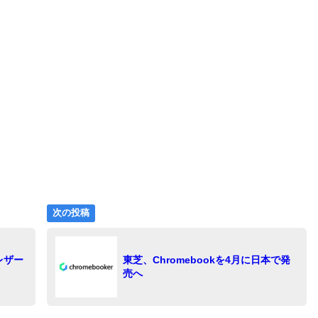
次
次の投稿
の
投
稿:
レザー
東芝、Chromebookを4月に日本で発
売へ