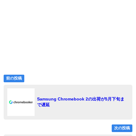
前
投
前の投稿
の
稿
投
稿:
ナ
Samsung Chromebook 2の出荷が5月下旬ま
で遅延
ビ
ゲ
ー
次の投稿