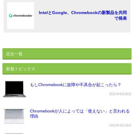
シ
ョ
稿
IntelとGoogle、Chromebookの新製品を共同
で発表
ン
目次一覧
新着トピックス
もしChromebookに故障や不具合が起こったら？
2021年6月28日
Chromebookが人によっては「使えない」と言われる
理由
2021年3月15日