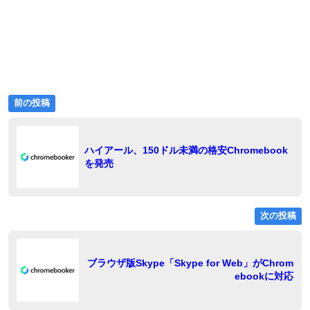
前
投
前の投稿
の
稿
投
稿:
ナ
ハイアール、150ドル未満の格安Chromebook
を発売
ビ
ゲ
ー
次の投稿
シ
ョ
稿
ブラウザ版Skype「Skype for Web」がChrom
ebookに対応
ン