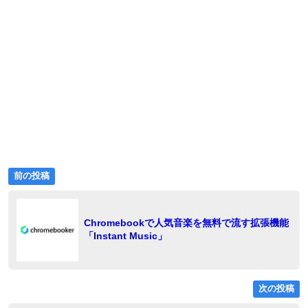
前
投
前の投稿
の
稿
投
稿:
ナ
Chromebookで人気音楽を無料で流す拡張機能
「Instant Music」
ビ
ゲ
ー
次の投稿