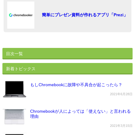
シ
ョ
稿
簡単にプレゼン資料が作れるアプリ「Prezi」
ン
目次一覧
新着トピックス
もしChromebookに故障や不具合が起こったら？
2021年6月28日
Chromebookが人によっては「使えない」と言われる
理由
2021年3月15日