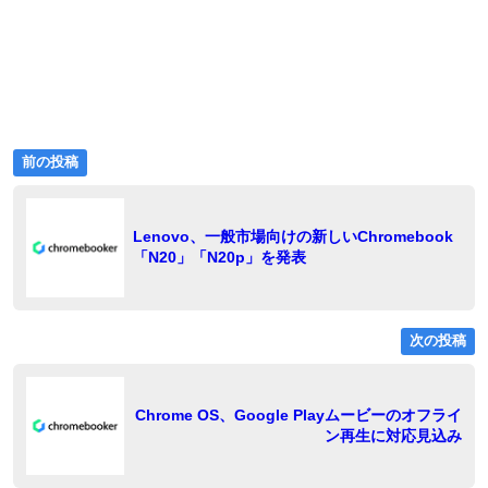
前
投
前の投稿
の
稿
投
稿:
ナ
Lenovo、一般市場向けの新しいChromebook
「N20」「N20p」を発表
ビ
ゲ
ー
次の投稿
シ
ョ
稿
Chrome OS、Google Playムービーのオフライ
ン再生に対応見込み
ン