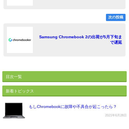
ゲ
ー
次の投稿
シ
ョ
稿
Samsung Chromebook 2の出荷が5月下旬ま
で遅延
ン
目次一覧
新着トピックス
もしChromebookに故障や不具合が起こったら？
2021年6月28日