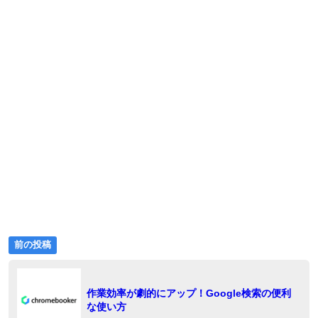
ゴ
リ
ー:
前
投
前の投稿
の
稿
投
稿:
ナ
作業効率が劇的にアップ！Google検索の便利
な使い方
ビ