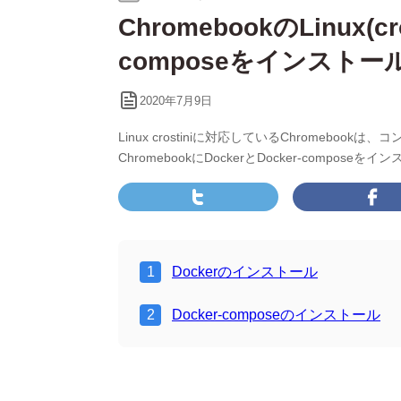
テ
ChromebookのLinux(cr
ゴ
リ
composeをインストー
ー:
2020年7月9日
Linux crostiniに対応しているChromeboo
ChromebookにDockerとDocker-compo
Dockerのインストール
Docker-composeのインストール