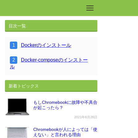
目次一覧
Dockerのインストール
Docker-composeのインストー
ル
新着トピックス
もしChromebookに故障や不具合
が起こったら？
2021年6月28日
Chromebookが人によっては「使
えない」と言われる理由