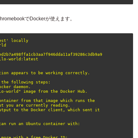
mebookでDockerが使えます。
st' locally

ld

ed2b7a498ffa1cb3aa7f946dda11af39286c3db9a9

lo-world:latest

ion appears to be working correctly.

the following steps:

cker daemon.

o-world" image from the Docker Hub.

ontainer from that image which runs the

t you are currently reading.

utput to the Docker client, which sent it

an run an Ubuntu container with:

more with a free Docker ID:
