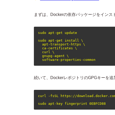
まずは、Dockerの依存パッケージをイン
sudo apt-get update

sudo apt-get install \

  apt-transport-https \

  ca-certificates \

  curl \

  gnupg-agent \

続いて、DockerレポジトリのGPGキーを
curl -fsSL https://download.docker.co