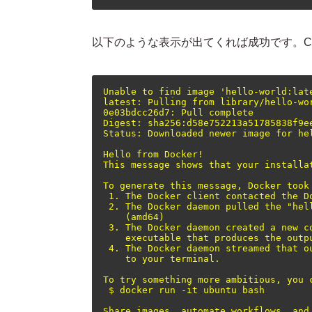
以下のような表示が出てくれば成功です。Chro
Unable to find image 'hello-world:late
latest: Pulling from library/hello-wor
0e03bdcc26d7: Pull complete

Digest: sha256:d58e752213a51785838f9e
Status: Downloaded newer image for hel
Hello from Docker!

This message shows that your installat
To generate this message, Docker took 
 1. The Docker client contacted the Do
 2. The Docker daemon pulled the "hell
    (amd64)

 3. The Docker daemon created a new c
    executable that produces the outpu
 4. The Docker daemon streamed that o
    to your terminal.

To try something more ambitious, you c
 $ docker run -it ubuntu bash

Share images, automate workflows, and 