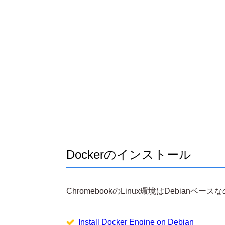
Dockerのインストール
ChromebookのLinux環境はDebian
Install Docker Engine on Debian