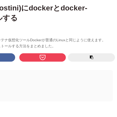
ostini)にdockerとdocker-
ルする
kは、コンテナ仮想化ツールDockerが普通のLinuxと同じように使えます。
seをインストールする方法をまとめました。