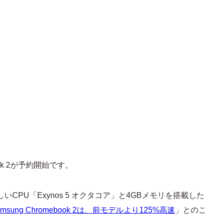
ook 2が予約開始です。
ngの新しいCPU「Exynos 5 オクタコア」と4GBメモリを搭載した
amsung Chromebook 2は、前モデルより125%高速
」とのこ