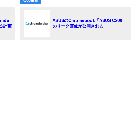
次の投稿
の
投
稿:
ndo
ASUSのChromebook「ASUS C200」
する計画
のリーク画像が公開される