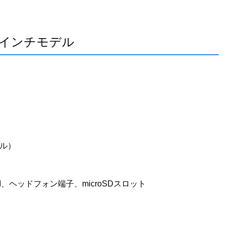
11.6インチモデル
セル）
HDMI、ヘッドフォン端子、microSDスロット