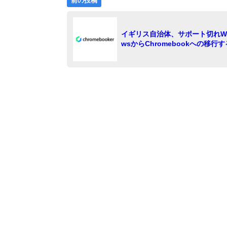
投
前の投稿
の
稿
投
稿:
ナ
イギリス自治体、サポート切れWi
wsからChromebookへの移行
ビ
ゲ
ー
シ
ョ
ン