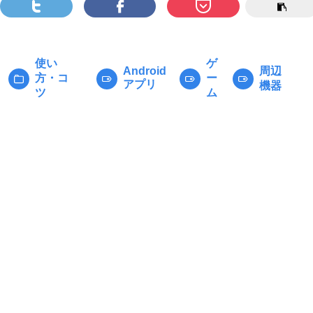
使い
ゲ
周辺
Android
方・コ
ー
カ
タ
アプリ
機器
ツ
ム
テ
グ:
ゴ
リ
ー: