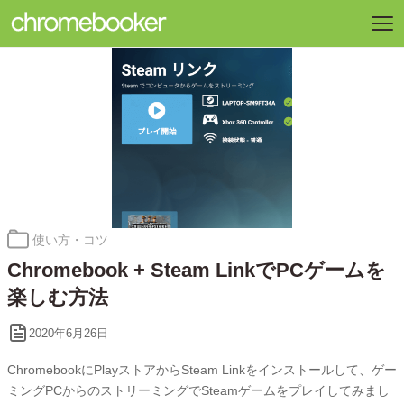
カ
使い方・コツ
テ
Chromebook + Steam LinkでPCゲームを
ゴ
リ
楽しむ方法
ー:
2020年6月26日
ChromebookにPlayストアからSteam Linkをインストールして、ゲー
ミングPCからのストリーミングでSteamゲームをプレイしてみまし