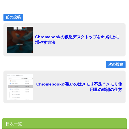
前
投
前の投稿
の
稿
投
稿:
ナ
Chromebookの仮想デスクトップを4つ以上に
増やす方法
ビ
ゲ
ー
次の投稿
シ
ョ
稿
Chromebookが重いのはメモリ不足？メモリ使
用量の確認の仕方
ン
目次一覧