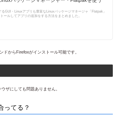
kでLinuxパッケージマネージャー・Flatpakを使う
UI・Linuxアプリも豊富なLinuxパッケージマネージャ「Flatpak」
にインストールしてアプリの追加をする方法をまとめました。
コマンドからFirefoxがインストール可能です。
ブラウザにしても問題ありません。
kに合ってる？