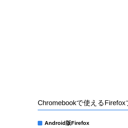
Chromebookで使えるFiref
Android版Firefox