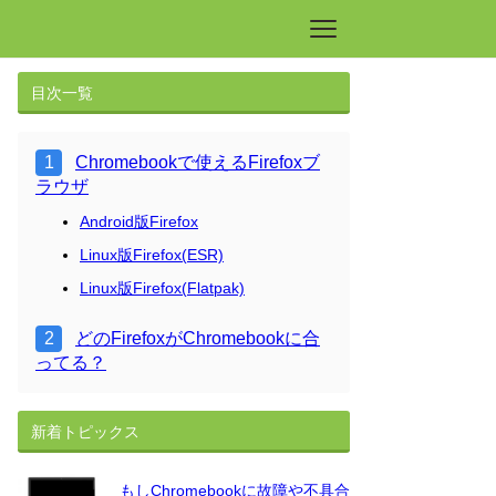
目次一覧
Chromebookで使えるFirefoxブ
ラウザ
Android版Firefox
Linux版Firefox(ESR)
Linux版Firefox(Flatpak)
どのFirefoxがChromebookに合
ってる？
新着トピックス
もしChromebookに故障や不具合