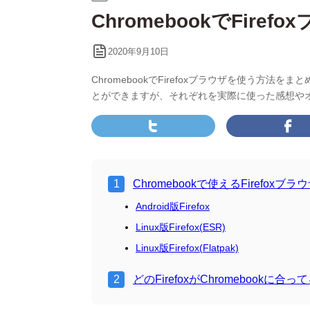
テ
ChromebookでFire
ゴ
リ
ー:
2020年9月10日
ChromebookでFirefoxブラウザを使う方法をまとめ
とができますが、それぞれを実際に使った感想や
Chromebookで使えるFirefoxブラ
Android版Firefox
Linux版Firefox(ESR)
Linux版Firefox(Flatpak)
どのFirefoxがChromebookに合っ