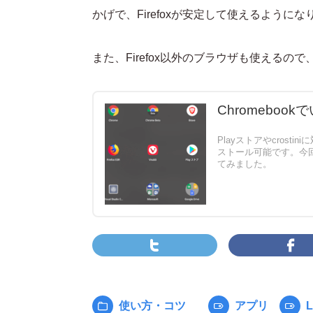
かげで、Firefoxが安定して使えるように
また、Firefox以外のブラウザも使える
Chromebo
Playストアやcrost
ストール可能です。今回
てみました。
使い方・コツ
アプリ
L
カ
タ