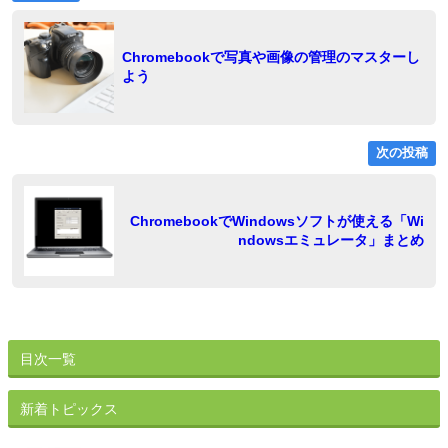
の
稿
投
稿:
ナ
Chromebookで写真や画像の管理のマスターし
よう
ビ
ゲ
ー
次の投稿
シ
ョ
稿
ChromebookでWindowsソフトが使える「Wi
ndowsエミュレータ」まとめ
ン
目次一覧
新着トピックス