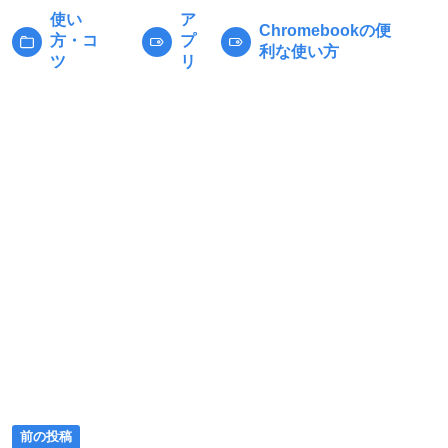
使い
ア
Chromebookの便
方・コ
プ
カ
タ
利な使い方
ツ
リ
テ
グ:
ゴ
リ
ー:
前
投
前の投稿