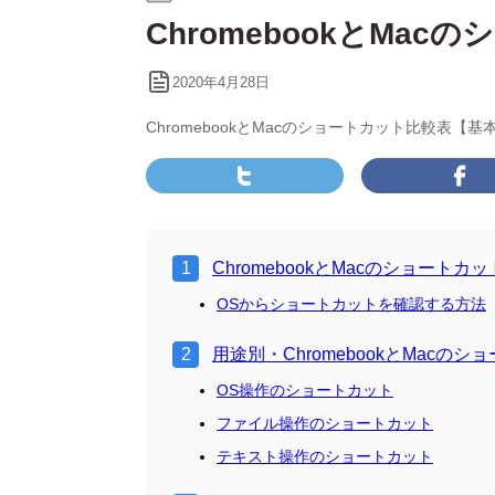
テ
ChromebookとMa
ゴ
リ
ー:
2020年4月28日
ChromebookとMacのショートカット比較表【基
ChromebookとMacのショートカ
OSからショートカットを確認する方法
用途別・ChromebookとMacの
OS操作のショートカット
ファイル操作のショートカット
テキスト操作のショートカット