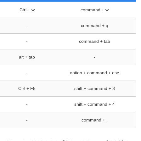
Ctrl + w
command + w
-
command + q
-
command + tab
alt + tab
-
-
option + command + esc
Ctrl + F5
shift + command + 3
-
shift + command + 4
-
command + ,