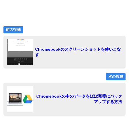
前
投
前の投稿
の
稿
投
稿:
ナ
Chromebookのスクリーンショットを使いこな
す
ビ
ゲ
ー
次の投稿
シ
ョ
稿
Chromebookの中のデータをほぼ完璧にバック
アップする方法
ン