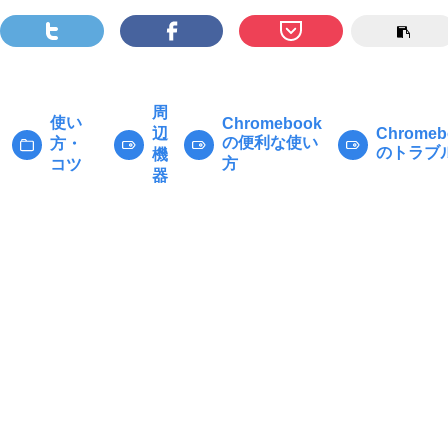
周
使い
Chromebook
辺
Chromeb
の便利な使い
方・
カ
タ
のトラブ
機
方
コツ
テ
グ:
器
ゴ
リ
ー: