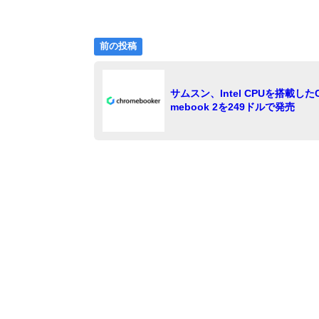
前
投
前の投稿
の
稿
投
稿:
ナ
サムスン、Intel CPUを搭載したC
mebook 2を249ドルで発売
ビ
ゲ
ー
シ
ョ
ン