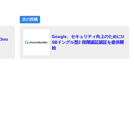
次
次の投稿
の
投
Google、セキュリティ向上のためにU
稿:
hro
SBドングル型2 段階認証認証を提供開
始