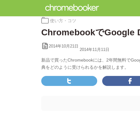
カ
使い方・コツ
テ
ChromebookでGoog
ゴ
リ
ー:
2014年10月21日
2014年11月11日
新品で買ったChromebookには、2年間無料でGo
典をどのように受けられるかを解説します。