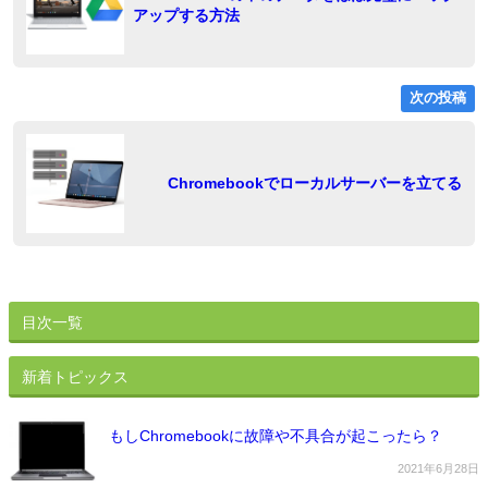
アップする方法
ビ
ゲ
ー
次の投稿
シ
ョ
稿
Chromebookでローカルサーバーを立てる
ン
目次一覧
新着トピックス
もしChromebookに故障や不具合が起こったら？
2021年6月28日