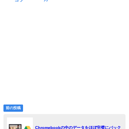
テ
グ:
ゴ
リ
ー:
前
投
前の投稿
の
稿
投
稿:
ナ
Chromebookの中のデータをほぼ完璧にバック