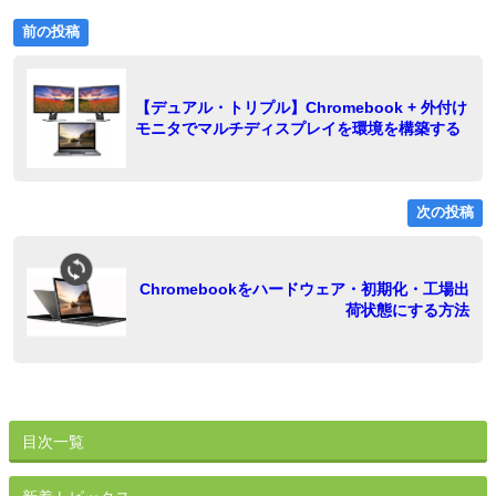
前
投
前の投稿
の
稿
投
稿:
ナ
【デュアル・トリプル】Chromebook + 外付け
モニタでマルチディスプレイを環境を構築する
ビ
ゲ
ー
次の投稿
シ
ョ
稿
Chromebookをハードウェア・初期化・工場出
荷状態にする方法
ン
目次一覧