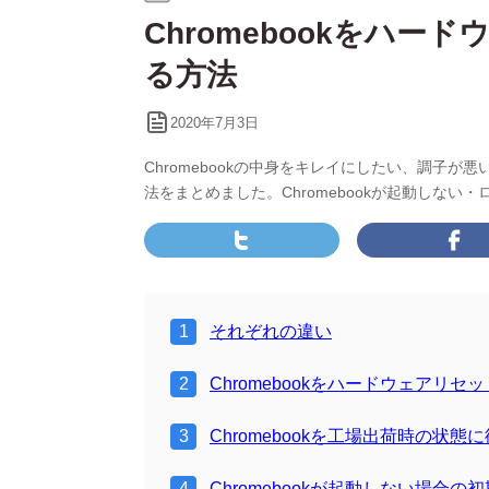
テ
Chromebookをハ
ゴ
リ
る方法
ー:
2020年7月3日
Chromebookの中身をキレイにしたい、調子
法をまとめました。Chromebookが起動しな
それぞれの違い
Chromebookをハードウェアリセ
Chromebookを工場出荷時の状態に復元
Chromebookが起動しない場合の