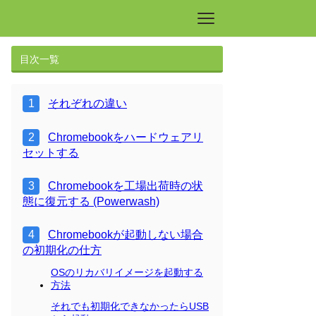
目次一覧
それぞれの違い
Chromebookをハードウェアリ
セットする
Chromebookを工場出荷時の状
態に復元する (Powerwash)
Chromebookが起動しない場合
の初期化の仕方
OSのリカバリイメージを起動する
方法
それでも初期化できなかったらUSB