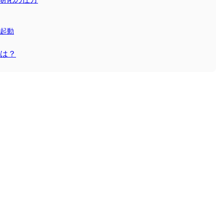
ら起動
は？